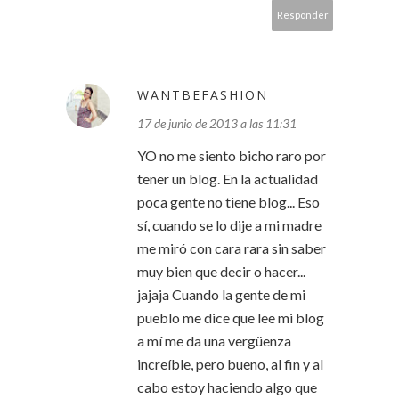
Responder
WANTBEFASHION
17 de junio de 2013 a las 11:31
YO no me siento bicho raro por
tener un blog. En la actualidad
poca gente no tiene blog... Eso
sí, cuando se lo dije a mi madre
me miró con cara rara sin saber
muy bien que decir o hacer...
jajaja Cuando la gente de mi
pueblo me dice que lee mi blog
a mí me da una vergüenza
increíble, pero bueno, al fin y al
cabo estoy haciendo algo que