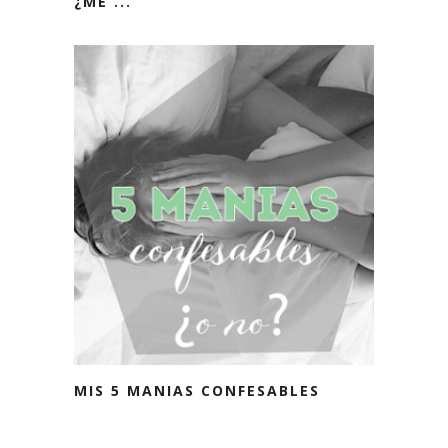
¿ME ...
MIS 5 MANIAS CONFESABLES