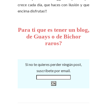
crece cada día, que haces con ilusión y que
encima disfrutas!!
Para ti que es tener un blog,
de Guays o de Bichor
raros?
Si no te quieres perder ningún post,
suscríbete por email.