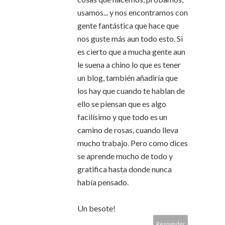
usamos... y nos encontramos con
gente fantástica que hace que
nos guste más aun todo esto. Si
es cierto que a mucha gente aun
le suena a chino lo que es tener
un blog, también añadiría que
los hay que cuando te hablan de
ello se piensan que es algo
facilísimo y que todo es un
camino de rosas, cuando lleva
mucho trabajo. Pero como dices
se aprende mucho de todo y
gratifica hasta donde nunca
había pensado.
Un besote!
Responder