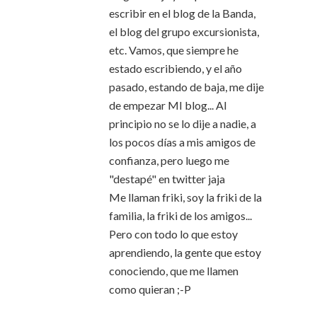
escribir en el blog de la Banda,
el blog del grupo excursionista,
etc. Vamos, que siempre he
estado escribiendo, y el año
pasado, estando de baja, me dije
de empezar MI blog... Al
principio no se lo dije a nadie, a
los pocos días a mis amigos de
confianza, pero luego me
"destapé" en twitter jaja
Me llaman friki, soy la friki de la
familia, la friki de los amigos...
Pero con todo lo que estoy
aprendiendo, la gente que estoy
conociendo, que me llamen
como quieran ;-P