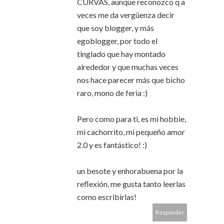
CURVAS, aunque reconozco q a
veces me da vergüenza decir
que soy blogger, y más
egoblogger, por todo el
tinglado que hay montado
alrededor y que muchas veces
nos hace parecer más que bicho
raro, mono de feria :)
Pero como para ti, es mi hobbie,
mi cachorrito, mi pequeño amor
2.0 y es fantástico! :)
un besote y enhorabuena por la
reflexión, me gusta tanto leerlas
como escribirlas!
Responder