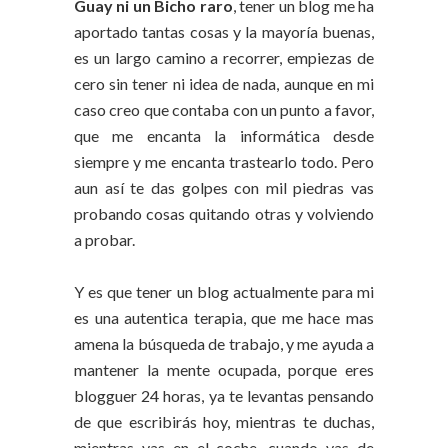
Guay ni un Bicho raro
, tener un blog me ha
aportado tantas cosas y la mayoría buenas,
es un largo camino a recorrer, empiezas de
cero sin tener ni idea de nada, aunque en mi
caso creo que contaba con un punto a favor,
que me encanta la informática desde
siempre y me encanta trastearlo todo. Pero
aun así te das golpes con mil piedras vas
probando cosas quitando otras y volviendo
a probar.
Y es que tener un blog actualmente para mi
es una autentica terapia, que me hace mas
amena la búsqueda de trabajo, y me ayuda a
mantener la mente ocupada, porque eres
blogguer 24 horas, ya te levantas pensando
de que escribirás hoy, mientras te duchas,
mientras vas en el coche, cuando vas de