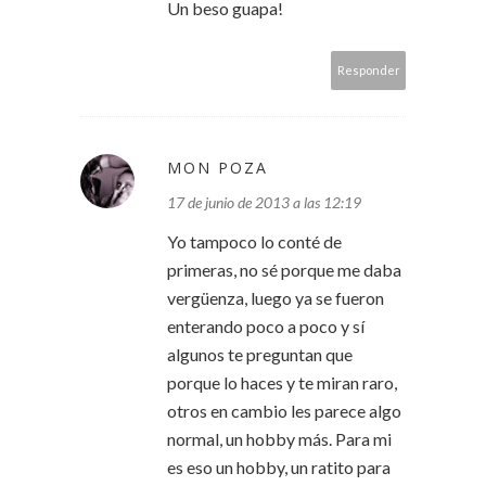
Un beso guapa!
Responder
MON POZA
17 de junio de 2013 a las 12:19
Yo tampoco lo conté de
primeras, no sé porque me daba
vergüenza, luego ya se fueron
enterando poco a poco y sí
algunos te preguntan que
porque lo haces y te miran raro,
otros en cambio les parece algo
normal, un hobby más. Para mi
es eso un hobby, un ratito para