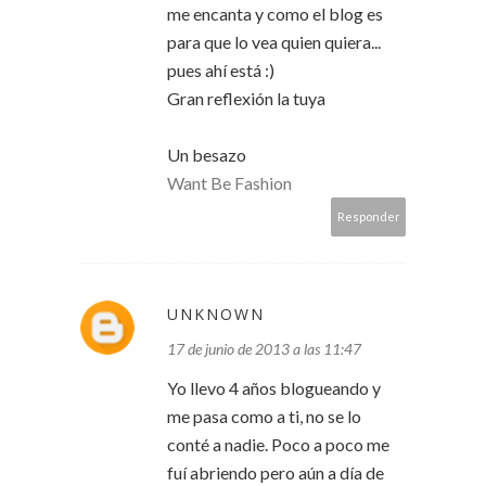
me encanta y como el blog es
para que lo vea quien quiera...
pues ahí está :)
Gran reflexión la tuya
Un besazo
Want Be Fashion
Responder
UNKNOWN
17 de junio de 2013 a las 11:47
Yo llevo 4 años blogueando y
me pasa como a ti, no se lo
conté a nadie. Poco a poco me
fuí abriendo pero aún a día de